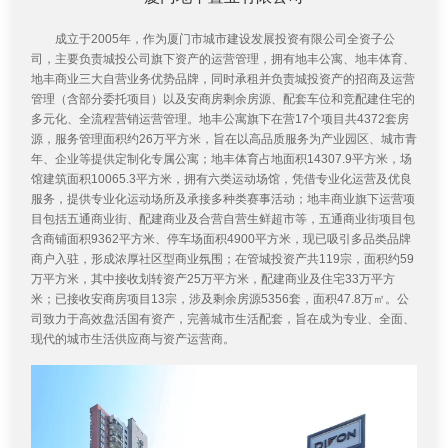
成立于2005年，作为厦门市城市建设发展投资有限公司全资子公
司，主要负责城投公司旗下资产的运营管理，拥有地丰公寓、地丰体育、
地丰商业三大自营业务优势品牌，同时承租并负责城投资产的招商及运营
管理（含部分委托项目）以及安商房剩余房源、配套车位和竞配建住宅的
多元化、全流程营销运营管理。地丰公寓旗下在营17个项目共4372套房
源，服务管理面积约26万平方米，旨在以高品质服务为产业园区、城市青
年、企业等提供定制化专属公寓；地丰体育占地面积14307.9平方米，场
馆建筑面积10065.3平方米，拥有六类运动场馆，凭借专业化运营及优良
服务，提供专业化运动场所及承接多种类赛事活动；地丰商业旗下运营项
目包括五通商业街、配建商业及合营自营生鲜超市等，五通商业街项目包
含商铺面积9362平方米、停车场面积4900平方米，现已吸引多品类品牌
商户入驻，形成浓厚社区型商业氛围；在管城投资产共119宗，面积约59
万平方米，其中接收划转资产25万平方米，配建商业及住宅33万平方
米；已接收安商房项目13宗，涉及剩余房源5356套，面积47.8万㎡。公
司致力于高效盘活国有资产，完善城市生活配套，旨在成为专业、全面、
现代的城市生活供应商与资产运营商。