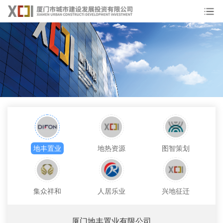
打
地丰置业
地热资源
图智策划
集众祥和
人居乐业
兴地征迁
厦门地丰置业有限公司